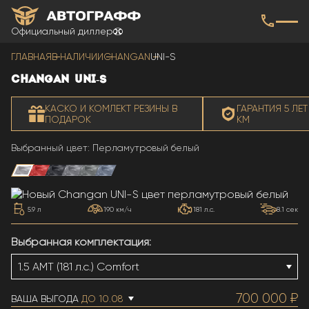
Официальный диллер
ГЛАВНАЯ
В НАЛИЧИИ
CHANGAN
UNI-S
CHANGAN
UNI-S
КАСКО И КОМЛЕКТ РЕЗИНЫ В
ГАРАНТИЯ 5 ЛЕТ
ПОДАРОК
КМ
Выбранный цвет: Перламутровый белый
Все цвета
5.9 л
190 км/ч
181 л.с.
8.1 сек
Выбранная комплектация:
700 000 ₽
ВАША ВЫГОДА
ДО 10.08