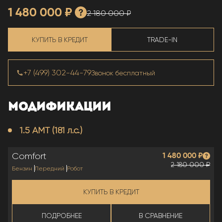
TRADE-IN
- 210 000 ₽
Выгодный обмен
1 480 000 ₽
2 180 000 ₽
КРЕДИТ ОТ 4.9%
- 315 000 ₽
Более 30 банков-партнеров
ПРОГРАММА CHANGAN FINANCE
КУПИТЬ В КРЕДИТ
TRADE-IN
- 175 000 ₽
+7 (499) 302-44-79
Звонок бесплатный
МОДИФИКАЦИИ
1.5 AMT (181 л.с.)
Comfort
1 480 000 ₽
2 180 000 ₽
Бензин
Передний
Робот
КУПИТЬ В КРЕДИТ
ПОДРОБНЕЕ
В СРАВНЕНИЕ