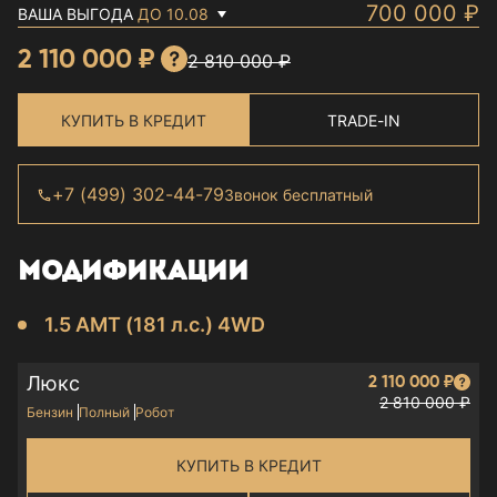
700 000 ₽
ВАША ВЫГОДА
ДО 10.08
TRADE-IN
- 210 000 ₽
Выгодный обмен
2 110 000 ₽
2 810 000 ₽
КРЕДИТ ОТ 4.9%
- 315 000 ₽
Более 30 банков-партнеров
ПРОГРАММА CHANGAN FINANCE
КУПИТЬ В КРЕДИТ
TRADE-IN
- 175 000 ₽
+7 (499) 302-44-79
Звонок бесплатный
МОДИФИКАЦИИ
1.5 AMT (181 л.с.) 4WD
Люкс
2 110 000 ₽
2 810 000 ₽
Бензин
Полный
Робот
КУПИТЬ В КРЕДИТ