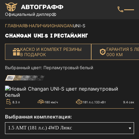
Официальный диллер
ГЛАВНАЯ
В НАЛИЧИИ
CHANGAN
UNI-S
CHANGAN
UNI-S
I РЕСТАЙЛИНГ
КАСКО И КОМЛЕКТ РЕЗИНЫ
ГАРАНТИЯ 5 Л
В ПОДАРОК
000 КМ
Выбранный цвет: Перламутровый белый
Все цвета
8.3 л
180 км/ч
181 л.с.
133 кВт
9.4 сек
Выбранная комплектация: